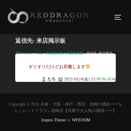
コ
ン
サイド
テ
ン
ツ
返信先: 来店掲示板
へ
ス
TOP
›
フォーラム
›
来店掲示板
›
来店掲示板
›
返信先: 来店掲示
板
キ
ギリギリだけどお邪魔します
ッ
プ
たろ
2025/10/24(金) 23:18
No.8144
Copyright © 2026 兵庫・大阪・神戸・西宮・尼崎の猥談バーな
ら｜レッドドラゴン尼崎店【兵庫で大人気の猥談バー】
Inspiro Theme
by
WPZOOM