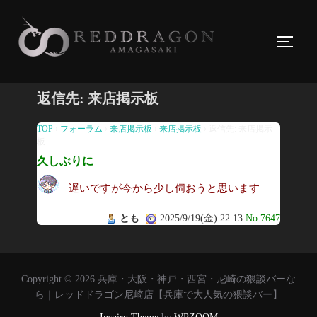
コ
ン
サイド
テ
ン
ツ
返信先: 来店掲示板
へ
ス
TOP
›
フォーラム
›
来店掲示板
›
来店掲示板
›
返信先: 来店掲示
板
キ
久しぶりに
ッ
プ
遅いですが今から少し伺おうと思います
とも
2025/9/19(金) 22:13
No.7647
Copyright © 2026 兵庫・大阪・神戸・西宮・尼崎の猥談バーな
ら｜レッドドラゴン尼崎店【兵庫で大人気の猥談バー】