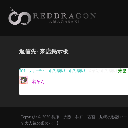
コ
ン
テ
ン
ツ
へ
返信先: 来店掲示板
ス
キ
ッ
来ま
TOP
›
フォーラム
›
来店掲示板
›
来店掲示板
›
返信先: 来店掲示板
プ
着そん
Copyright © 2026 兵庫・大阪・神戸・西宮・尼崎の
で大人気の猥談バー】