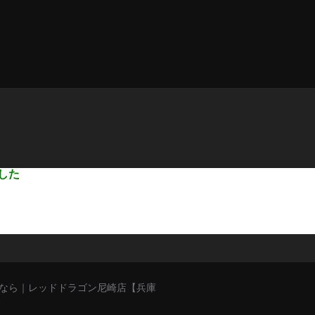
した
猥談バーなら｜レッドドラゴン尼崎店【兵庫