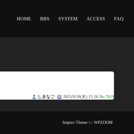
HOME
BBS
SYSTEM
ACCESS
FAQ
しきなご
2025/9/18(木) 15:26
No.7619
Inspiro Theme
by
WPZOOM