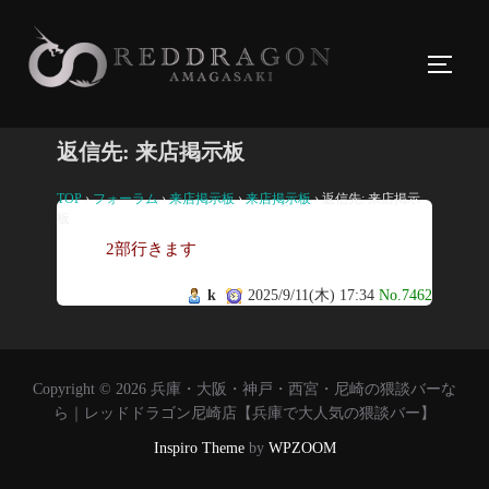
コ
ン
サイド
テ
ン
ツ
返信先: 来店掲示板
へ
ス
TOP
›
フォーラム
›
来店掲示板
›
来店掲示板
›
返信先: 来店掲示
板
キ
2部行きます
ッ
プ
k
2025/9/11(木) 17:34
No.7462
Copyright © 2026 兵庫・大阪・神戸・西宮・尼崎の猥談バーな
ら｜レッドドラゴン尼崎店【兵庫で大人気の猥談バー】
Inspiro Theme
by
WPZOOM