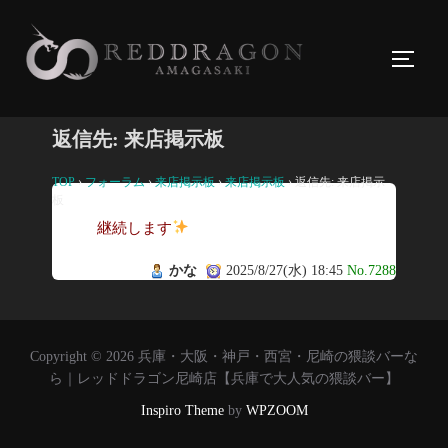
コ
ン
サイド
テ
ン
ツ
返信先: 来店掲示板
へ
ス
TOP
›
フォーラム
›
来店掲示板
›
来店掲示板
›
返信先: 来店掲示
板
キ
継続します
ッ
プ
かな
2025/8/27(水) 18:45
No.7288
Copyright © 2026 兵庫・大阪・神戸・西宮・尼崎の猥談バーな
ら｜レッドドラゴン尼崎店【兵庫で大人気の猥談バー】
Inspiro Theme
by
WPZOOM