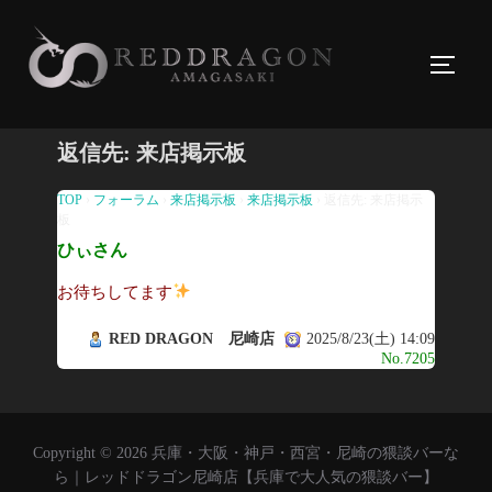
コ
ン
サイド
テ
ン
ツ
返信先: 来店掲示板
へ
ス
TOP
›
フォーラム
›
来店掲示板
›
来店掲示板
›
返信先: 来店掲示
板
キ
ひぃさん
ッ
プ
お待ちしてます
RED DRAGON 尼崎店
2025/8/23(土) 14:09
No.7205
Copyright © 2026 兵庫・大阪・神戸・西宮・尼崎の猥談バーな
ら｜レッドドラゴン尼崎店【兵庫で大人気の猥談バー】