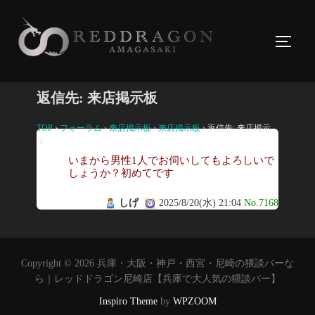
コ
ン
サイド
テ
ン
ツ
返信先: 来店掲示板
へ
ス
TOP
›
フォーラム
›
来店掲示板
›
来店掲示板
›
返信先: 来店掲示
板
キ
いまから男性1人でお伺いしてもよろしいで
ッ
しょうか？初めてです
プ
しげ
2025/8/20(水) 21:04
No.7168
Copyright © 2026 兵庫・大阪・神戸・西宮・尼崎の猥談バーな
ら｜レッドドラゴン尼崎店【兵庫で大人気の猥談バー】
Inspiro Theme
by
WPZOOM