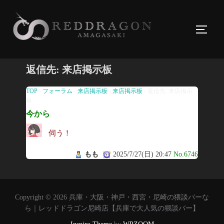
コ
ン
サイド
テ
ン
ツ
返信先: 来店掲示板
へ
ス
TOP
›
フォーラム
›
来店掲示板
›
来店掲示板
›
返信先: 来店掲示
板
キ
今から
ッ
プ
伺う！
もも
2025/7/27(日) 20:47
No.6746
Copyright © 2026 兵庫・大阪・神戸・西宮・尼崎の猥談バーな
ら｜レッドドラゴン尼崎店【兵庫で大人気の猥談バー】