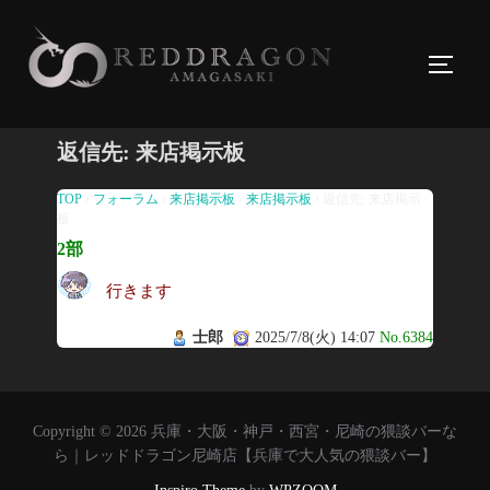
コ
ン
サイド
テ
ン
ツ
返信先: 来店掲示板
へ
ス
TOP
›
フォーラム
›
来店掲示板
›
来店掲示板
›
返信先: 来店掲示
板
キ
2部
ッ
プ
行きます
士郎
2025/7/8(火) 14:07
No.6384
Copyright © 2026 兵庫・大阪・神戸・西宮・尼崎の猥談バーな
ら｜レッドドラゴン尼崎店【兵庫で大人気の猥談バー】