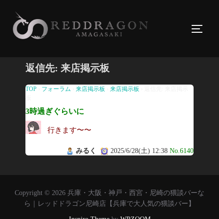
コ
ン
サイド
テ
ン
ツ
返信先: 来店掲示板
へ
ス
TOP
›
フォーラム
›
来店掲示板
›
来店掲示板
›
返信先: 来店掲示
板
キ
3時過ぎぐらいに
ッ
プ
行きます〜〜
みるく
2025/6/28(土) 12:38
No.6140
Copyright © 2026 兵庫・大阪・神戸・西宮・尼崎の猥談バーな
ら｜レッドドラゴン尼崎店【兵庫で大人気の猥談バー】