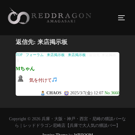
コ
ン
サイド
テ
ン
ツ
返信先: 来店掲示板
へ
ス
TOP
›
フォーラム
›
来店掲示板
›
来店掲示板
›
返信先: 来店掲示
板
キ
Мちゃん
ッ
プ
気を付けて
CHAOS
2025/3/7(金) 12:07
No.3660
Copyright © 2026 兵庫・大阪・神戸・西宮・尼崎の猥談バーな
ら｜レッドドラゴン尼崎店【兵庫で大人気の猥談バー】