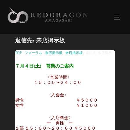
コ
ン
サイド
テ
ン
ツ
返信先: 来店掲示板
へ
ス
TOP
›
フォーラム
›
来店掲示板
›
来店掲示板
›
返信先: 来店掲示
板
キ
７月４日(土) 営業のご案内
ッ
プ
〈営業時間〉
１５：００〜２４：００
〈入会金〉
男性 ￥５０００
女性 ￥１０００
〈入店料金〉
ー 男性 ー
１部 １５︰００〜２０︰００ ￥５０００