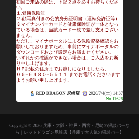
初回ご来店の際は、下記２点を必ずお持ちくださ
い。
１.健康保険証
２.顔写真付きの公的身分証明書（運転免許証等）
※マイナンバーカードと健康保険証が一体となっ
ている場合は、当該カード一枚で差し支えござい
ません。
ただし、マイナポータルによる保険資格確認をお
願いしておりますため、事前にマイナポータルの
ダウンロードおよび設定をお済ませください。
いずれかの確認ができない場合は、ご入店をお断
り申し上げます。
ＨＰ記載の住所までお越しになりましたら、
０６−６４８０−５５１１ までお電話くださいます
ようお願い申し上げます。
RED DRAGON 尼崎店
2026/7/4(土) 14:37
No.11626
Copyright © 2026 兵庫・大阪・神戸・西宮・尼崎の猥談バーな
ら｜レッドドラゴン尼崎店【兵庫で大人気の猥談バー】