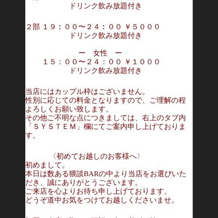
ドリンク飲み放題付き
２部 １９︰００〜２４︰００ ￥５０００
ドリンク飲み放題付き
ー 女性 ー
１５：００〜２４：００ ￥１０００
ドリンク飲み放題付き
当店にはカップル枠はございません。
性別に応じての料金となりますので、ご理解の程
よろしくお願い致します。
その他ご不明な点につきましては、右上のタブ内
「ＳＹＳＴＥＭ」欄にてご案内申し上げておりま
す。
〈初めてお越しのお客様へ〉
初めまして。
本日は数ある猥談BARの中より当店をお選びいた
だき、誠にありがとうございます。
ご来店を心よりお待ち申し上げております。
どうぞ道中お気をつけてお越しくださいませ。