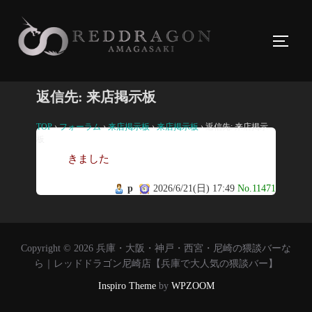
コ
ン
サイド
テ
ン
ツ
返信先: 来店掲示板
へ
ス
TOP
›
フォーラム
›
来店掲示板
›
来店掲示板
›
返信先: 来店掲示
板
キ
きました
ッ
プ
p
2026/6/21(日) 17:49
No.11471
Copyright © 2026 兵庫・大阪・神戸・西宮・尼崎の猥談バーな
ら｜レッドドラゴン尼崎店【兵庫で大人気の猥談バー】
Inspiro Theme
by
WPZOOM