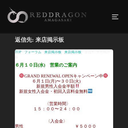
コ
ン
サイド
テ
ン
ツ
返信先: 来店掲示板
へ
ス
TOP
›
フォーラム
›
来店掲示板
›
来店掲示板
›
返信先: 来店掲示
板
キ
６月１０日(水) 営業のご案内
ッ
プ
GRAND RENEWAL OPENキャンペーン中
６月１日(月)〜３０日(火)
新規男性入会金半額
新規女性入会金・初回入店料金無料
〈営業時間〉
１５：００〜２４：００
〈入会金〉
男性 ￥５０００