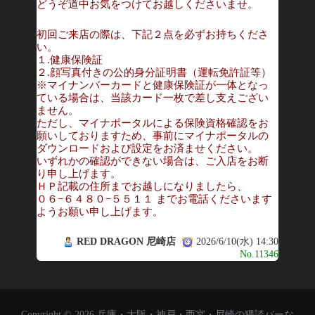
どうぞ道中お気をつけてお越しくださいませ。
初回ご来店の際は、下記２点を必ずお持ちくださ
い。
１.健康保険証
２.顔写真付きの公的身分証明書（運転免許証等）
※マイナンバーカードと健康保険証が一体となっ
ている場合は、当該カード一枚で差し支えござい
ません。
ただし、マイナポータルによる保険資格確認をお
願いしておりますため、事前にマイナポータルの
ダウンロードおよび設定をお済ませください。
いずれかの確認ができない場合は、ご入店をお断
り申し上げます。
ＨＰ記載の住所までお越しになりましたら、
０６−６４８０−５５１１ までお電話くださいます
ようお願い申し上げます。
RED DRAGON 尼崎店
2026/6/10(水) 14:30
No.11346
Copyright © 2026 兵庫・大阪・神戸・西宮・尼崎の猥談バーな