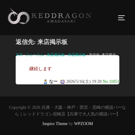
コ
ン
サイド
テ
ン
ツ
返信先: 来店掲示板
へ
ス
TOP
›
フォーラム
›
来店掲示板
›
来店掲示板
›
返信先: 来店掲示
板
キ
継続します
ッ
プ
なー
2026/5/16(土) 19:20
No.11051
Copyright © 2026 兵庫・大阪・神戸・西宮・尼崎の猥談バーな
ら｜レッドドラゴン尼崎店【兵庫で大人気の猥談バー】
Inspiro Theme
by
WPZOOM