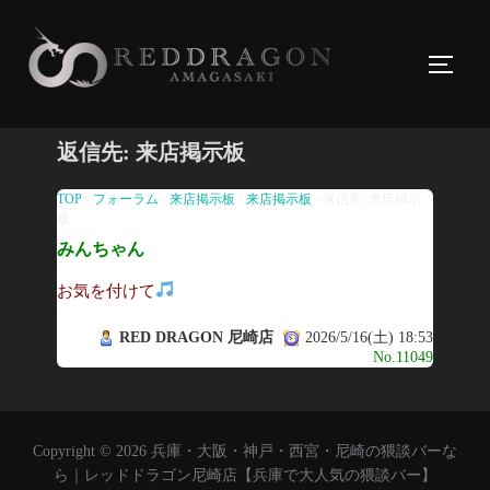
コ
ン
サイド
テ
ン
ツ
返信先: 来店掲示板
へ
ス
TOP
›
フォーラム
›
来店掲示板
›
来店掲示板
›
返信先: 来店掲示
板
キ
みんちゃん
ッ
プ
お気を付けて
RED DRAGON 尼崎店
2026/5/16(土) 18:53
No.11049
Copyright © 2026 兵庫・大阪・神戸・西宮・尼崎の猥談バーな
ら｜レッドドラゴン尼崎店【兵庫で大人気の猥談バー】