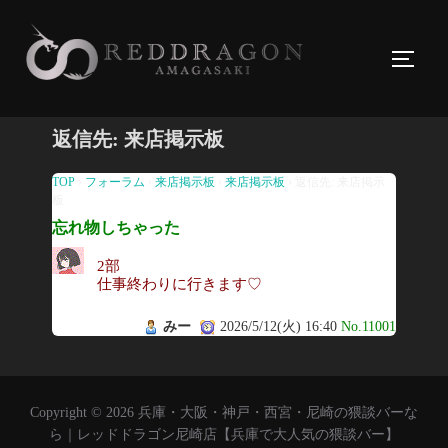
コ
ン
サイド
テ
ン
ツ
返信先: 来店掲示板
へ
ス
TOP
›
フォーラム
›
来店掲示板
›
来店掲示板
›
返信先: 来店掲示
板
キ
忘れ物しちゃった
ッ
プ
2部
仕事終わりに行きます♡
みー
2026/5/12(火) 16:40
No.11001
Copyright © 2026 兵庫・大阪・神戸・西宮・尼崎の猥談バーな
ら｜レッドドラゴン尼崎店【兵庫で大人気の猥談バー】