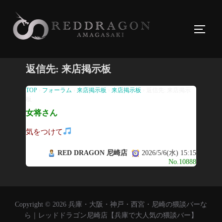
コ
ン
サイド
テ
ン
ツ
返信先: 来店掲示板
へ
ス
TOP
›
フォーラム
›
来店掲示板
›
来店掲示板
›
返信先: 来店掲示
板
キ
女将さん
ッ
プ
気をつけて
RED DRAGON 尼崎店
2026/5/6(水) 15:15
No.10888
Copyright © 2026 兵庫・大阪・神戸・西宮・尼崎の猥談バーな
ら｜レッドドラゴン尼崎店【兵庫で大人気の猥談バー】