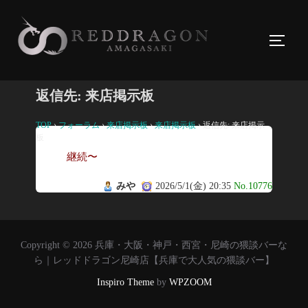
コ
ン
サイド
テ
ン
ツ
返信先: 来店掲示板
へ
ス
TOP
›
フォーラム
›
来店掲示板
›
来店掲示板
›
返信先: 来店掲示
板
キ
継続〜
ッ
プ
みや
2026/5/1(金) 20:35
No.10776
Copyright © 2026 兵庫・大阪・神戸・西宮・尼崎の猥談バーな
ら｜レッドドラゴン尼崎店【兵庫で大人気の猥談バー】
Inspiro Theme
by
WPZOOM