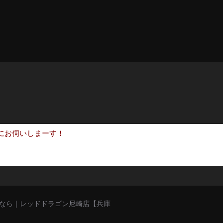
にお伺いしまーす！
猥談バーなら｜レッドドラゴン尼崎店【兵庫