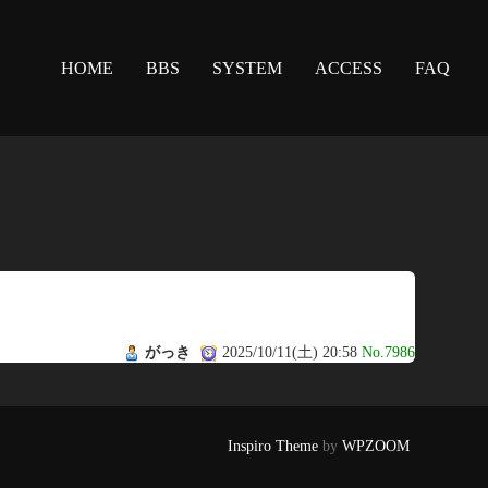
HOME
BBS
SYSTEM
ACCESS
FAQ
がっき
2025/10/11(土) 20:58
No.7986
Inspiro Theme
by
WPZOOM