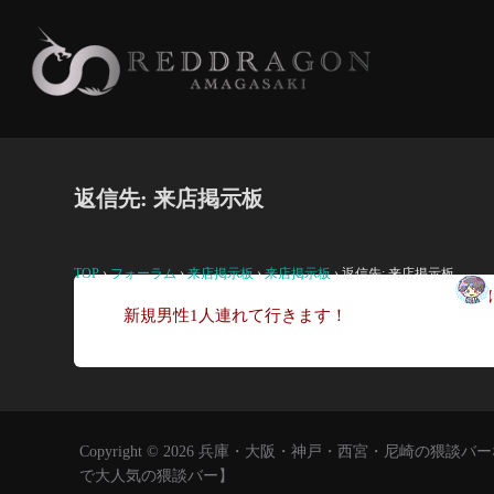
コ
ン
テ
ン
ツ
へ
返信先: 来店掲示板
ス
キ
ッ
TOP
›
フォーラム
›
来店掲示板
›
来店掲示板
›
返信先: 来店掲示板
プ
久々
新規男性1人連れて行きます！
Copyright © 2026 兵庫・大阪・神戸・西宮・尼崎の
で大人気の猥談バー】