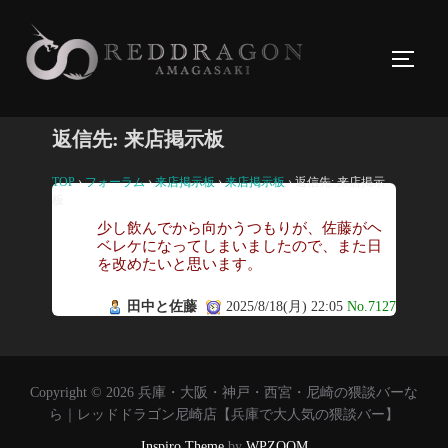
コ
ン
サイド
テ
ン
ツ
返信先: 来店掲示板
へ
ス
TOP
›
フォーラム
›
来店掲示板
›
来店掲示板
›
返信先: 来店掲示
板
キ
少し飲んでから向かうつもりが、佐藤がヘ
ッ
ベレケになってしまいましたので、また日
を改めたいと思います。
プ
田中と佐藤
2025/8/18(月) 22:05
No.7127
Copyright © 2026 兵庫・大阪・神戸・西宮・尼崎の猥談バーな
ら｜レッドドラゴン尼崎店【兵庫で大人気の猥談バー】
Inspiro Theme
by
WPZOOM