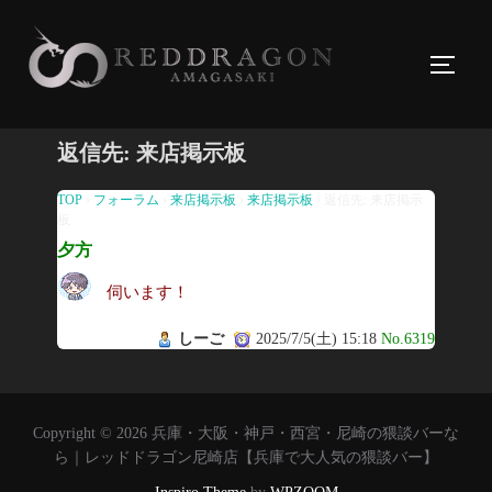
コ
ン
サイド
テ
ン
ツ
返信先: 来店掲示板
へ
ス
TOP
›
フォーラム
›
来店掲示板
›
来店掲示板
›
返信先: 来店掲示
板
キ
夕方
ッ
プ
伺います！
しーご
2025/7/5(土) 15:18
No.6319
Copyright © 2026 兵庫・大阪・神戸・西宮・尼崎の猥談バーな
ら｜レッドドラゴン尼崎店【兵庫で大人気の猥談バー】